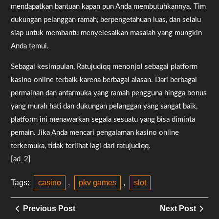
mendapatkan bantuan kapan pun Anda membutuhkannya. Tim
dukungan pelanggan ramah, berpengetahuan luas, dan selalu
siap untuk membantu menyelesaikan masalah yang mungkin
Anda temui.
Sebagai kesimpulan, Ratujudiqq menonjol sebagai platform
kasino online terbaik karena berbagai alasan. Dari berbagai
permainan dan antarmuka yang ramah pengguna hingga bonus
yang murah hati dan dukungan pelanggan yang sangat baik,
platform ini menawarkan segala sesuatu yang bisa diminta
pemain. Jika Anda mencari pengalaman kasino online
terkemuka, tidak terlihat lagi dari ratujudiqq.
[ad_2]
Tags:
casino
,
pkv games
,
slot
Post
Previous
Next
Previous Post
Next Post
Post
Post