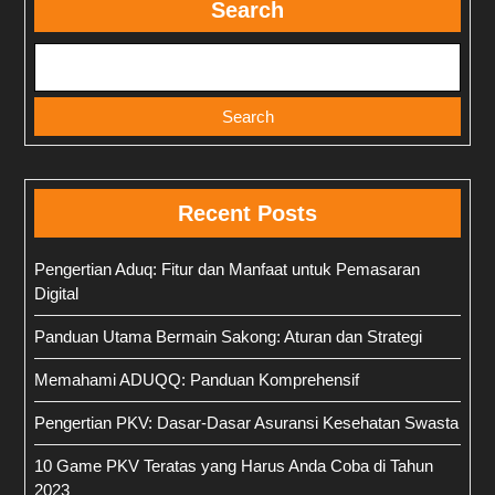
Search
Search
Recent Posts
Pengertian Aduq: Fitur dan Manfaat untuk Pemasaran
Digital
Panduan Utama Bermain Sakong: Aturan dan Strategi
Memahami ADUQQ: Panduan Komprehensif
Pengertian PKV: Dasar-Dasar Asuransi Kesehatan Swasta
10 Game PKV Teratas yang Harus Anda Coba di Tahun
2023