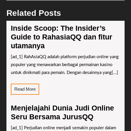
navigation
Related Posts
Inside Scoop: The Insider’s
Guide to RahasiaQQ dan fitur
utamanya
[ad_1] RahAsiaQQ adalah platform perjudian online yang
populer yang menawarkan berbagai permainan kasino
untuk dinikmati para pemain. Dengan desainnya yang[...]
Read
Read More
More
Menjelajahi Dunia Judi Online
Seru Bersama JurusQQ
[ad_1] Perjudian online menjadi semakin populer dalam