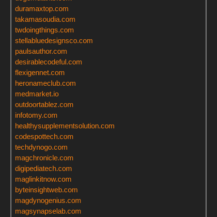
duramaxtop.com
takamasoudia.com
twdoingthings.com
stellabluedesignsco.com
paulsauthor.com
desirablecodeful.com
flexigennet.com
heronameclub.com
medmarket.io
outdoortablez.com
infotomy.com
healthysupplementsolution.com
codespottech.com
techdynogo.com
magchronicle.com
digipediatech.com
maglinkitnow.com
byteinsightweb.com
magdynogenius.com
magsynapselab.com