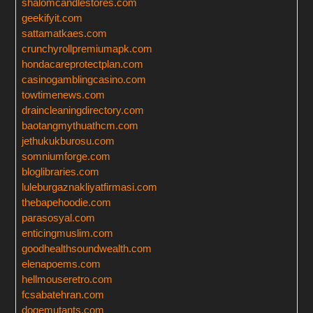
shalomcandlestores.com
geekifyit.com
sattamatkaes.com
crunchyrollpremiumapk.com
hondacareprotectplan.com
casinogamblingcasino.com
towtimenews.com
draincleaningdirectory.com
baotangmythuathcm.com
jethukukburosu.com
somniumforge.com
bloglibraries.com
luleburgaznakliyatfirmasi.com
thebapehoodie.com
parasosyal.com
enticingmuslim.com
goodhealthsoundwealth.com
elenapoems.com
hellmouseretro.com
fcsabatehran.com
dogemutants.com