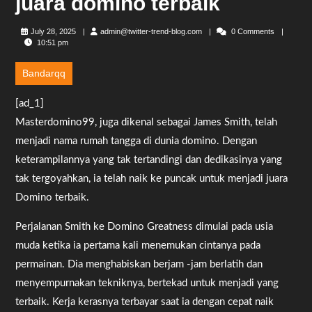
juara domino terbaik
admin@twitter-
July 28, 2025
admin@twitter-trend-blog.com
0 Comments
trend-
10:51 pm
blog.com
Bandarqq
[ad_1]
Masterdomino99, juga dikenal sebagai James Smith, telah
menjadi nama rumah tangga di dunia domino. Dengan
keterampilannya yang tak tertandingi dan dedikasinya yang
tak tergoyahkan, ia telah naik ke puncak untuk menjadi juara
Domino terbaik.
Perjalanan Smith ke Domino Greatness dimulai pada usia
muda ketika ia pertama kali menemukan cintanya pada
permainan. Dia menghabiskan berjam -jam berlatih dan
menyempurnakan tekniknya, bertekad untuk menjadi yang
terbaik. Kerja kerasnya terbayar saat ia dengan cepat naik