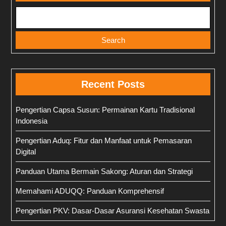
Search
Recent Posts
Pengertian Capsa Susun: Permainan Kartu Tradisional
Indonesia
Pengertian Aduq: Fitur dan Manfaat untuk Pemasaran
Digital
Panduan Utama Bermain Sakong: Aturan dan Strategi
Memahami ADUQQ: Panduan Komprehensif
Pengertian PKV: Dasar-Dasar Asuransi Kesehatan Swasta