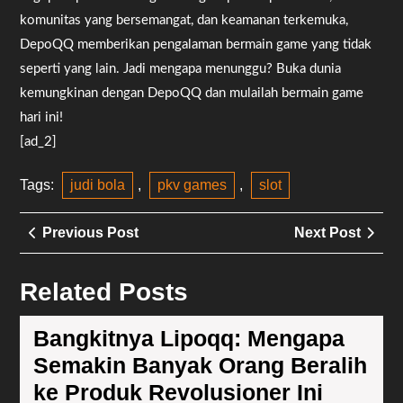
komunitas yang bersemangat, dan keamanan terkemuka,
DepoQQ memberikan pengalaman bermain game yang tidak
seperti yang lain. Jadi mengapa menunggu? Buka dunia
kemungkinan dengan DepoQQ dan mulailah bermain game
hari ini!
[ad_2]
Tags:
judi bola
,
pkv games
,
slot
Post
Previous
Next
Previous Post
Next Post
navigation
Post
Post
Related Posts
Bangkitnya Lipoqq: Mengapa
Semakin Banyak Orang Beralih
ke Produk Revolusioner Ini