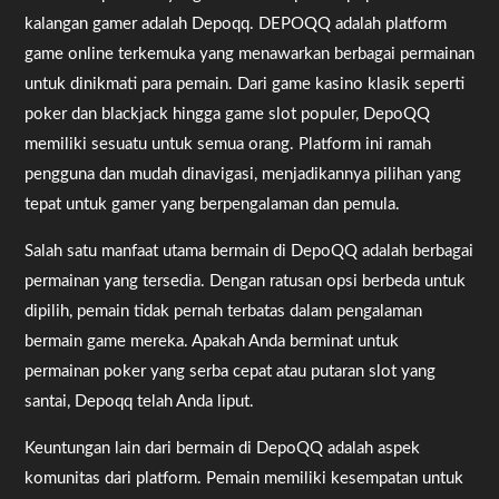
kalangan gamer adalah Depoqq. DEPOQQ adalah platform
game online terkemuka yang menawarkan berbagai permainan
untuk dinikmati para pemain. Dari game kasino klasik seperti
poker dan blackjack hingga game slot populer, DepoQQ
memiliki sesuatu untuk semua orang. Platform ini ramah
pengguna dan mudah dinavigasi, menjadikannya pilihan yang
tepat untuk gamer yang berpengalaman dan pemula.
Salah satu manfaat utama bermain di DepoQQ adalah berbagai
permainan yang tersedia. Dengan ratusan opsi berbeda untuk
dipilih, pemain tidak pernah terbatas dalam pengalaman
bermain game mereka. Apakah Anda berminat untuk
permainan poker yang serba cepat atau putaran slot yang
santai, Depoqq telah Anda liput.
Keuntungan lain dari bermain di DepoQQ adalah aspek
komunitas dari platform. Pemain memiliki kesempatan untuk