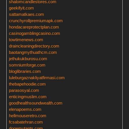
shalomcandlestores.com
geekifyit.com
sattamatkaes.com
crunchyrollpremiumapk.com
hondacareprotectplan.com
casinogamblingcasino.com
towtimenews.com
draincleaningdirectory.com
baotangmythuathcm.com
jethukukburosu.com
somniumforge.com
bloglibraries.com
luleburgaznakliyatfirmasi.com
thebapehoodie.com
parasosyal.com
enticingmuslim.com
goodhealthsoundwealth.com
elenapoems.com
hellmouseretro.com
fcsabatehran.com
dogemutants.com