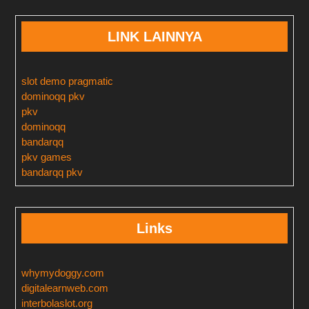
LINK LAINNYA
slot demo pragmatic
dominoqq pkv
pkv
dominoqq
bandarqq
pkv games
bandarqq pkv
Links
whymydoggy.com
digitalearnweb.com
interbolaslot.org