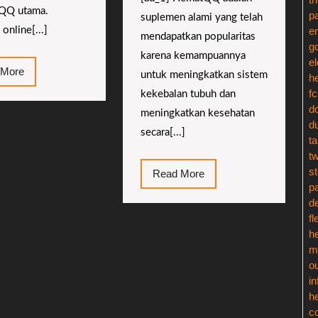
QQ utama.
p
suplemen alami yang telah
online[...]
e
mendapatkan popularitas
g
karena kemampuannya
e
Read
 More
untuk meningkatkan sistem
h
More
f
kekebalan tubuh dan
d
meningkatkan kesehatan
d
secara[...]
t
t
s
Read
Read More
p
More
d
f
h
m
o
i
h
c