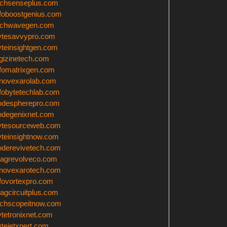
echsenseplus.com
nfoboostgenius.com
echwavegen.com
ytesavvypro.com
yteinsightgen.com
igizinetech.com
nfomatrixgen.com
nnovexarolab.com
nfobytetechlab.com
odespherepro.com
odegenixnet.com
ytesourceweb.com
yteinsightnow.com
oderevivetech.com
agrevolveco.com
nnovexarotech.com
nfovortexpro.com
agcircuitplus.com
echscopeitnow.com
ytetronixnet.com
ytejetxpert.com