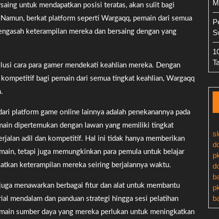
M
ing untuk mendapatkan posisi teratas, akan sulit bagi
 Namun, berkat platform seperti Wargaqq, pemain dari semua
P
mengasah keterampilan mereka dan bersaing dengan yang
S
1
T
lusi cara para gamer mendekati keahlian mereka. Dengan
kompetitif bagi pemain dari semua tingkat keahlian, Wargaqq
.
ari platform game online lainnya adalah penekanannya pada
emain dipertemukan dengan lawan yang memiliki tingkat
s
jalan adil dan kompetitif. Hal ini tidak hanya memberikan
d
ain, tetapi juga memungkinkan para pemula untuk belajar
p
atkan keterampilan mereka seiring berjalannya waktu.
d
b
juga menawarkan berbagai fitur dan alat untuk membantu
p
b
al mendalam dan panduan strategi hingga sesi pelatihan
main sumber daya yang mereka perlukan untuk meningkatkan