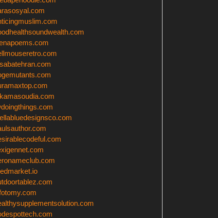
arasosyal.com
nticingmuslim.com
oodhealthsoundwealth.com
lenapoems.com
ellmouseretro.com
csabatehran.com
ogemutants.com
uramaxtop.com
akamasoudia.com
wdoingthings.com
tellabluedesignsco.com
aulsauthor.com
esirablecodeful.com
lexigennet.com
eronameclub.com
edmarket.io
utdoortablez.com
nfotomy.com
ealthysupplementsolution.com
odespottech.com