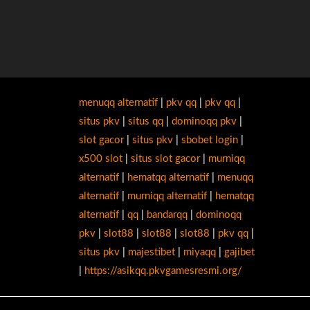
menuqq alternatif
|
pkv qq
|
pkv qq
|
situs pkv
|
situs qq
|
dominoqq pkv
|
slot gacor
|
situs pkv
|
sbobet login
|
x500 slot
|
situs slot gacor
|
murniqq
alternatif
|
hematqq alternatif
|
menuqq
alternatif
|
murniqq alternatif
|
hematqq
alternatif
|
qq
|
bandarqq
|
dominoqq
pkv
|
slot88
|
slot88
|
slot88
|
pkv qq
|
situs pkv
|
majestibet
|
miyaqq
|
gajibet
|
https://asikqq.pkvgamesresmi.org/