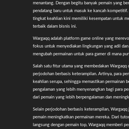
menantang. Dengan begitu banyak pemain yang bersa
pendatang baru untuk masuk ke kancah kompetitif.
tingkat keahlian kini memiliki kesempatan untuk 
terbaik dalam bisnis ini.
Wargaqq adalah platform game online yang merevo
fokus untuk menyediakan lingkungan yang adil dan 
mengubah permainan untuk para gamer di mana pun
Salah satu fitur utama yang membedakan Wargaqq d
perjodohan berbasis keterampilan. Artinya, para p
keahlian serupa, sehingga memastikan permainan ber
pengalaman yang lebih menyenangkan bagi para pem
dari pemain yang lebih berpengalaman dan meningk
Selain perjodohan berbasis keterampilan, Wargaqq 
pemain meningkatkan permainan mereka. Dari tutori
langsung dengan pemain top, Wargaqq memberi pe