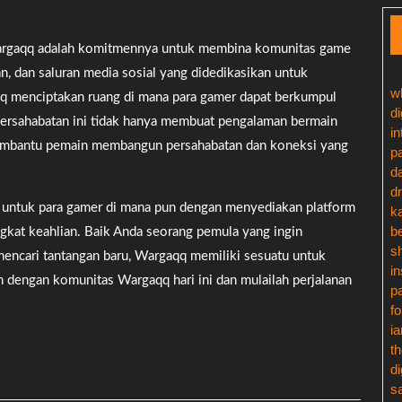
argaqq adalah komitmennya untuk membina komunitas game
n, dan saluran media sosial yang didedikasikan untuk
w
q menciptakan ruang di mana para gamer dapat berkumpul
d
a persahabatan ini tidak hanya membuat pengalaman bermain
in
embantu pemain membangun persahabatan dan koneksi yang
p
d
d
untuk para gamer di mana pun dengan menyediakan platform
k
b
ngkat keahlian. Baik Anda seorang pemula yang ingin
s
mencari tantangan baru, Wargaqq memiliki sesuatu untuk
i
dengan komunitas Wargaqq hari ini dan mulailah perjalanan
p
f
i
t
d
s