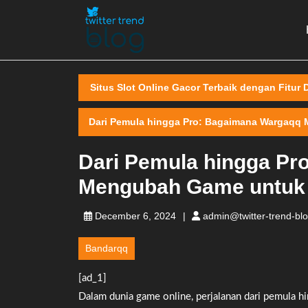
Skip
to
content
Skip
to
content
Situs Slot Online Gacor Terbaik dengan Fitur
Dari Pemula hingga Pro: Bagaimana Wargaqq
Dari Pemula hingga Pr
Mengubah Game untuk 
December 6, 2024
admin@twitter-trend-bl
Bandarqq
[ad_1]
Dalam dunia game online, perjalanan dari pemula hi