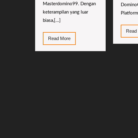
Masterdomino99. Dengan
Domino
keterampilan yang luar
Platform 
biasa,[...]
Read
Read
Read More
More