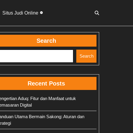
Situs Judi Online
Search
Search
Recent Posts
engertian Aduq: Fitur dan Manfaat untuk
emasaran Digital
anduan Utama Bermain Sakong: Aturan dan
rategi