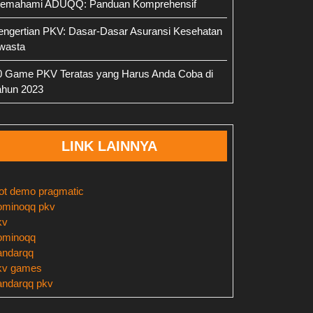
emahami ADUQQ: Panduan Komprehensif
engertian PKV: Dasar-Dasar Asuransi Kesehatan
wasta
0 Game PKV Teratas yang Harus Anda Coba di
ahun 2023
LINK LAINNYA
lot demo pragmatic
ominoqq pkv
kv
ominoqq
andarqq
kv games
andarqq pkv