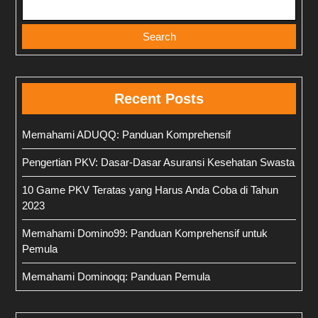
Search
Recent Posts
Memahami ADUQQ: Panduan Komprehensif
Pengertian PKV: Dasar-Dasar Asuransi Kesehatan Swasta
10 Game PKV Teratas yang Harus Anda Coba di Tahun
2023
Memahami Domino99: Panduan Komprehensif untuk
Pemula
Memahami Dominoqq: Panduan Pemula