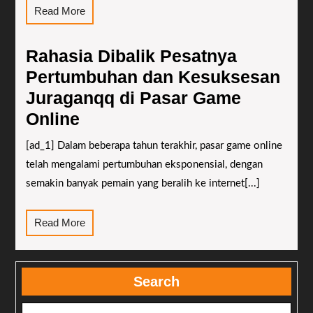
Read
Read More
More
Rahasia Dibalik Pesatnya
Pertumbuhan dan Kesuksesan
Juraganqq di Pasar Game
Online
[ad_1] Dalam beberapa tahun terakhir, pasar game online
telah mengalami pertumbuhan eksponensial, dengan
semakin banyak pemain yang beralih ke internet[...]
Read
Read More
More
Search