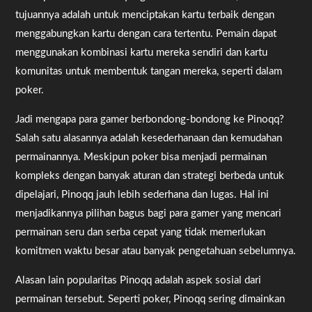
tujuannya adalah untuk menciptakan kartu terbaik dengan
menggabungkan kartu dengan cara tertentu. Pemain dapat
menggunakan kombinasi kartu mereka sendiri dan kartu
komunitas untuk membentuk tangan mereka, seperti dalam
poker.
Jadi mengapa para gamer berbondong-bondong ke Pinoqq?
Salah satu alasannya adalah kesederhanaan dan kemudahan
permainannya. Meskipun poker bisa menjadi permainan
kompleks dengan banyak aturan dan strategi berbeda untuk
dipelajari, Pinoqq jauh lebih sederhana dan lugas. Hal ini
menjadikannya pilihan bagus bagi para gamer yang mencari
permainan seru dan serba cepat yang tidak memerlukan
komitmen waktu besar atau banyak pengetahuan sebelumnya.
Alasan lain popularitas Pinoqq adalah aspek sosial dari
permainan tersebut. Seperti poker, Pinoqq sering dimainkan