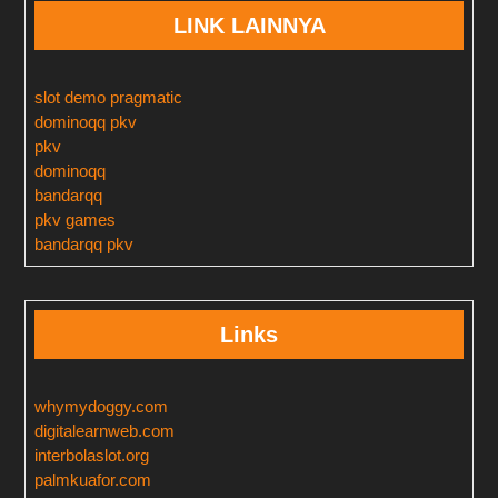
LINK LAINNYA
slot demo pragmatic
dominoqq pkv
pkv
dominoqq
bandarqq
pkv games
bandarqq pkv
Links
whymydoggy.com
digitalearnweb.com
interbolaslot.org
palmkuafor.com