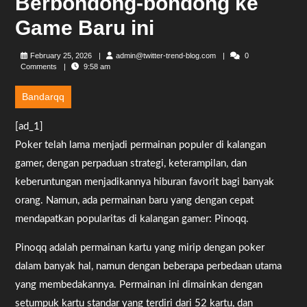
Berbondong-bondong ke
Game Baru ini
admin@twitter-
February 25, 2026
admin@twitter-trend-blog.com
0
trend-
Comments
9:58 am
blog.com
Bandarqq
[ad_1]
Poker telah lama menjadi permainan populer di kalangan
gamer, dengan perpaduan strategi, keterampilan, dan
keberuntungan menjadikannya hiburan favorit bagi banyak
orang. Namun, ada permainan baru yang dengan cepat
mendapatkan popularitas di kalangan gamer: Pinoqq.
Pinoqq adalah permainan kartu yang mirip dengan poker
dalam banyak hal, namun dengan beberapa perbedaan utama
yang membedakannya. Permainan ini dimainkan dengan
setumpuk kartu standar yang terdiri dari 52 kartu, dan