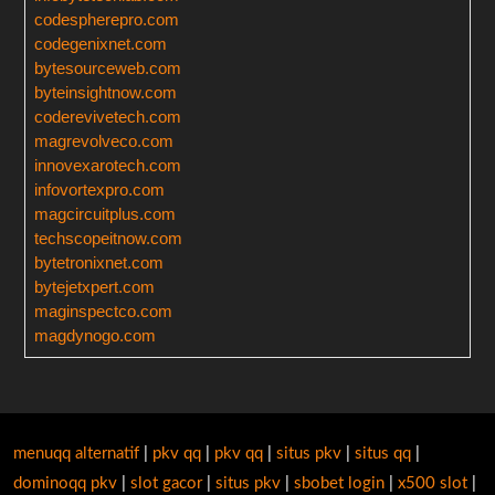
codespherepro.com
codegenixnet.com
bytesourceweb.com
byteinsightnow.com
coderevivetech.com
magrevolveco.com
innovexarotech.com
infovortexpro.com
magcircuitplus.com
techscopeitnow.com
bytetronixnet.com
bytejetxpert.com
maginspectco.com
magdynogo.com
menuqq alternatif
|
pkv qq
|
pkv qq
|
situs pkv
|
situs qq
|
dominoqq pkv
|
slot gacor
|
situs pkv
|
sbobet login
|
x500 slot
|