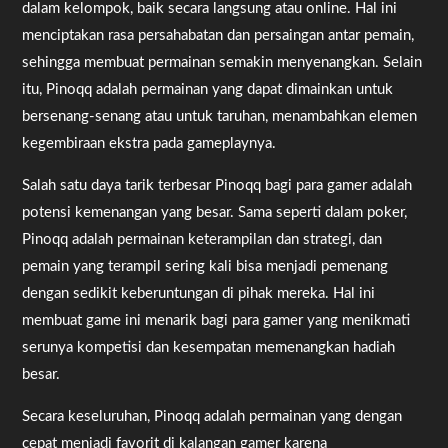
dalam kelompok, baik secara langsung atau online. Hal ini
menciptakan rasa persahabatan dan persaingan antar pemain,
sehingga membuat permainan semakin menyenangkan. Selain
itu, Pinoqq adalah permainan yang dapat dimainkan untuk
bersenang-senang atau untuk taruhan, menambahkan elemen
kegembiraan ekstra pada gameplaynya.
Salah satu daya tarik terbesar Pinoqq bagi para gamer adalah
potensi kemenangan yang besar. Sama seperti dalam poker,
Pinoqq adalah permainan keterampilan dan strategi, dan
pemain yang terampil sering kali bisa menjadi pemenang
dengan sedikit keberuntungan di pihak mereka. Hal ini
membuat game ini menarik bagi para gamer yang menikmati
serunya kompetisi dan kesempatan memenangkan hadiah
besar.
Secara keseluruhan, Pinoqq adalah permainan yang dengan
cepat menjadi favorit di kalangan gamer karena