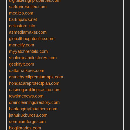
digitaldesignproperties.com
sarkariresultex.com
mealizo.com
barknpaws.net
cellostore.info
asmediamaker.com
globalthoughtonline.com
moneiify.com
myyatchrentals.com
shalomcandlestores.com
geekifyit.com
sattamatkaes.com
crunchyrollpremiumapk.com
hondacareprotectplan.com
casinogamblingcasino.com
towtimenews.com
draincleaningdirectory.com
baotangmythuathcm.com
jethukukburosu.com
somniumforge.com
bloglibraries.com