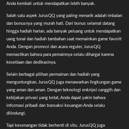
Anda kembali untuk mendapatkan lebih banyak.
Salah satu aspek JurusQQ yang paling menarik adalah imbalan
dan bonusnya yang murah hati. Dari bonus selamat datang
hingga hadiah harian, ada banyak peluang untuk mendapatkan
uang tunai dan hadiah tambahan saat memainkan game favorit
Anda. Dengan promosi dan acara reguler, JurusQQ
memastikan bahwa para pemainnya selalu dihargai karena
kesetiaan dan dedikasinya.
Selain berbagai pilihan permainan dan hadiah yang
menguntungkan, JurusQQ juga menawarkan lingkungan game
yang aman dan aman. Dengan teknologi enkripsi canggih dan
kebijakan privasi yang ketat, Anda dapat yakin bahwa
informasi pribadi dan transaksi keuangan Anda selalu
dilindungi.
Tapi kesenangan tidak berhenti di situ. JurusQQ juga