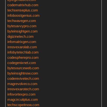
codematrixhub.com
techsenseplus.com
infoboostgenius.com
techwavegen.com
bytesavvypro.com
byteinsightgen.com
digizinetech.com
infomatrixgen.com
innovexarolab.com
infobytetechlab.com
codespherepro.com
codegenixnet.com
bytesourceweb.com
byteinsightnow.com
coderevivetech.com
magrevolveco.com
innovexarotech.com
infovortexpro.com
magcircuitplus.com
techscopeitnow.com