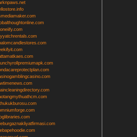
arknpaws.net
llostore.info
smediamaker.com
lobalthoughtonline.com
oneiify.com
yyatchrentals.com
halomcandlestores.com
eekifyit.com
attamatkaes.com
runchyrollpremiumapk.com
ondacareprotectplan.com
asinogamblingcasino.com
owtimenews.com
raincleaningdirectory.com
aotangmythuathcm.com
ethukukburosu.com
omniumforge.com
loglibraries.com
uleburgaznakliyatfirmasi.com
hebapehoodie.com
arasosyal.com