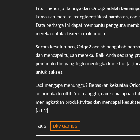
Fitur menonjol lainnya dari Oriqq2 adalah kemampu
kemajuan mereka, mengidentifikasi hambatan, dan m
Data berharga ini dapat membantu pengguna membu
mereka untuk efisiensi maksimum.
Secara keseluruhan, Oriqq2 adalah pengubah permai
dan mencapai tujuan mereka. Baik Anda seorang prof
pemimpin tim yang ingin meningkatkan kinerja tim 
untuk sukses.
Jadi mengapa menunggu? Bebaskan kekuatan Oriqq2 
antarmuka intuitif, fitur canggih, dan kemampuan int
meningkatkan produktivitas dan mencapai kesukse
[ad_2]
Tags:
pkv games