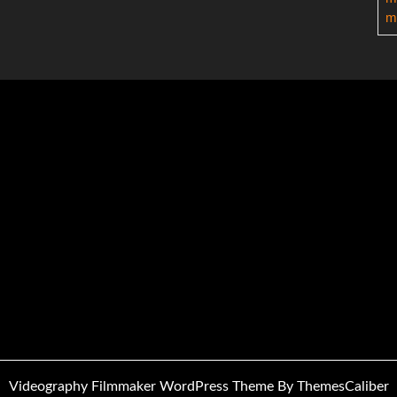
m
Videography Filmmaker WordPress Theme
By ThemesCaliber