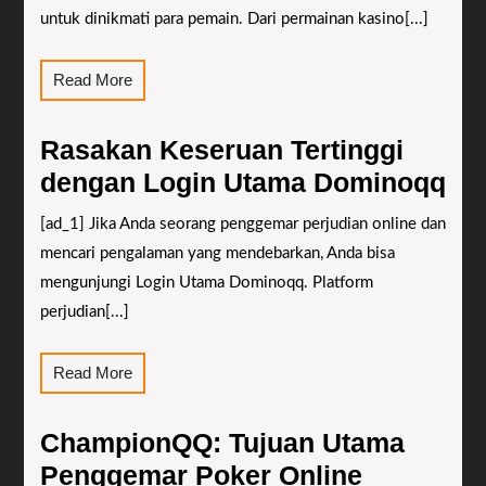
untuk dinikmati para pemain. Dari permainan kasino[...]
Read
Read More
More
Rasakan Keseruan Tertinggi
dengan Login Utama Dominoqq
[ad_1] Jika Anda seorang penggemar perjudian online dan
mencari pengalaman yang mendebarkan, Anda bisa
mengunjungi Login Utama Dominoqq. Platform
perjudian[...]
Read
Read More
More
ChampionQQ: Tujuan Utama
Penggemar Poker Online