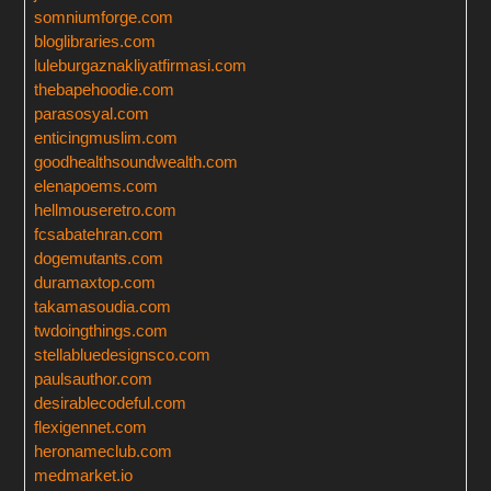
somniumforge.com
bloglibraries.com
luleburgaznakliyatfirmasi.com
thebapehoodie.com
parasosyal.com
enticingmuslim.com
goodhealthsoundwealth.com
elenapoems.com
hellmouseretro.com
fcsabatehran.com
dogemutants.com
duramaxtop.com
takamasoudia.com
twdoingthings.com
stellabluedesignsco.com
paulsauthor.com
desirablecodeful.com
flexigennet.com
heronameclub.com
medmarket.io