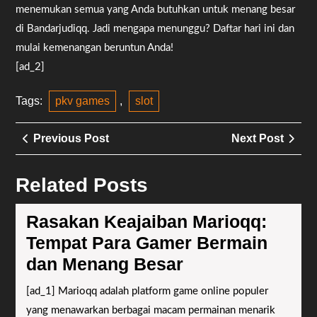
menemukan semua yang Anda butuhkan untuk menang besar
di Bandarjudiqq. Jadi mengapa menunggu? Daftar hari ini dan
mulai kemenangan beruntun Anda!
[ad_2]
Tags:
pkv games
,
slot
Post
Previous
Next
Previous Post
Next Post
navigation
Post
Post
Related Posts
Rasakan Keajaiban Marioqq:
Tempat Para Gamer Bermain
dan Menang Besar
[ad_1] Marioqq adalah platform game online populer
yang menawarkan berbagai macam permainan menarik