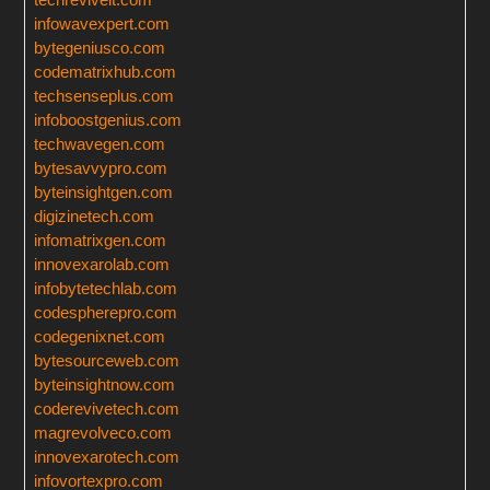
infowavexpert.com
bytegeniusco.com
codematrixhub.com
techsenseplus.com
infoboostgenius.com
techwavegen.com
bytesavvypro.com
byteinsightgen.com
digizinetech.com
infomatrixgen.com
innovexarolab.com
infobytetechlab.com
codespherepro.com
codegenixnet.com
bytesourceweb.com
byteinsightnow.com
coderevivetech.com
magrevolveco.com
innovexarotech.com
infovortexpro.com