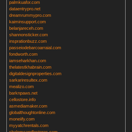
palmkuafor.com
dataentrypro.net
dreamrummypro.com
kaiminsupport.com
belanjareceh.com
shannonsticker.com
insprationbuzz.com
passeiodebarcoarraial.com
fondworth.com
iamseharkhan.com
thelatestkhabrain.com
digitaldesignproperties.com
sarkariresultex.com
mealizo.com
barknpaws.net
cellostore.info
asmediamaker.com
globalthoughtonline.com
moneiify.com
myyatchrentals.com
shalomcandlestores.com