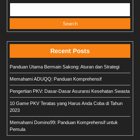
Search
Recent Posts
Panduan Utama Bermain Sakong: Aturan dan Strategi
Memahami ADUQQ: Panduan Komprehensif
Pengertian PKV: Dasar-Dasar Asuransi Kesehatan Swasta
10 Game PKV Teratas yang Harus Anda Coba di Tahun
2023
Memahami Domino99: Panduan Komprehensif untuk
Pemula