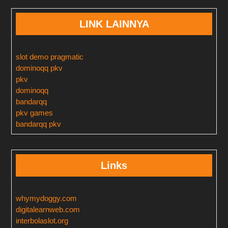
LINK LAINNYA
slot demo pragmatic
dominoqq pkv
pkv
dominoqq
bandarqq
pkv games
bandarqq pkv
Links
whymydoggy.com
digitalearnweb.com
interbolaslot.org