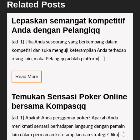
Related Posts
Lepaskan semangat kompetitif
Anda dengan Pelangiqq
[ad_1] Jika Anda seseorang yang berkembang dalam
kompetisi dan suka menguji keterampilan Anda terhadap
orang lain, maka Pelangiqq adalah platform[...]
Read
Read More
More
Temukan Sensasi Poker Online
bersama Kompasqq
[ad_1] Apakah Anda penggemar poker? Apakah Anda
menikmati sensasi berhadapan langsung dengan pemain
lain dalam permainan keterampilan dan strategi? Jika[...]