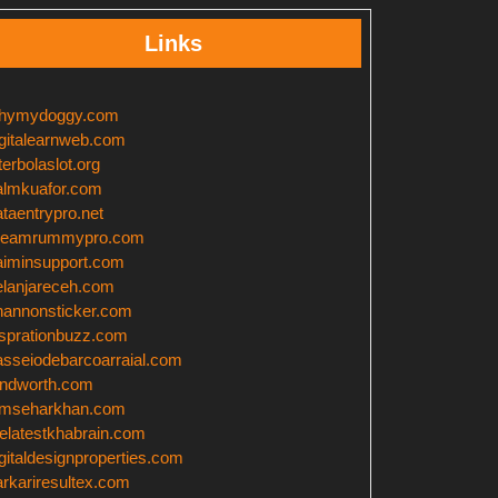
Links
hymydoggy.com
igitalearnweb.com
terbolaslot.org
almkuafor.com
ataentrypro.net
reamrummypro.com
aiminsupport.com
elanjareceh.com
hannonsticker.com
nsprationbuzz.com
asseiodebarcoarraial.com
ondworth.com
amseharkhan.com
helatestkhabrain.com
igitaldesignproperties.com
arkariresultex.com