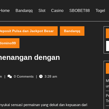
Home
Bandarqq
Slot
Casino
SBOBET88
Togel
 Deposit Pulsa dan Jackpot Besar
Bandarqq
ndomino99
menangan dengan
admin@twitter-
om
0 Comments
3:28 am
M
trend-
u
blog.com
P
T
ukai sensasi permainan yang dekat dan kepuasan dari