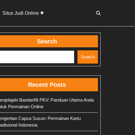
Situs Judi Online
Search
Search
Recent Posts
enjelajahi Bandar66 PKV: Panduan Utama Anda
ntuk Permainan Online
engertian Capsa Susun: Permainan Kartu
radisional Indonesia