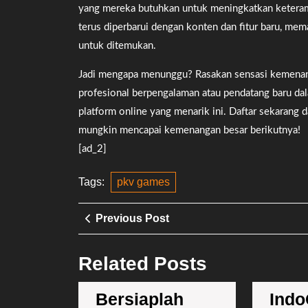
yang mereka butuhkan untuk meningkatkan keterampi
terus diperbarui dengan konten dan fitur baru, me
untuk ditemukan.
Jadi mengapa menunggu? Rasakan sensasi kemenan
profesional berpengalaman atau pendatang baru dal
platform online yang menarik ini. Daftar sekarang 
mungkin mencapai kemenangan besar berikutnya!
[ad_2]
Tags:
pkv games
Post
Previous
Previous Post
Post
navigation
Related Posts
Bersiaplah
Indo