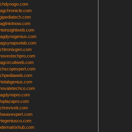
echdynogo.com
agchronicle.com
igipediatech.com
aglinkitnow.com
yteinsightweb.com
agdynogenius.com
agsynapselab.com
echtronixgen.com
nnovextechpro.com
agcircuitweb.com
echscopexpert.com
echpediaweb.com
ytelabgenius.com
nnovatetechco.com
agdynopro.com
nfoplazapro.com
echreviveit.com
nfowavexpert.com
ytegeniusco.com
odematrixhub.com