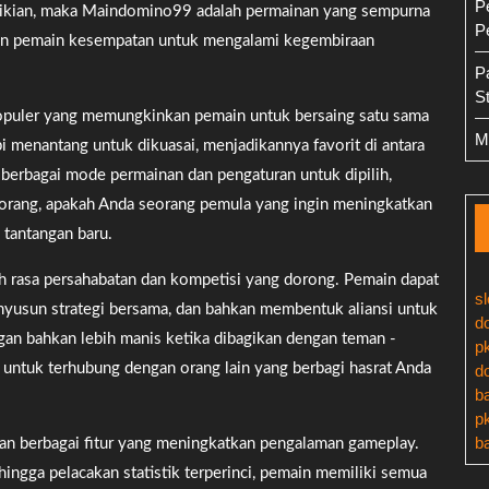
P
mikian, maka Maindomino99 adalah permainan yang sempurna
P
kan pemain kesempatan untuk mengalami kegembiraan
P
St
puler yang memungkinkan pemain untuk bersaing satu sama
M
api menantang untuk dikuasai, menjadikannya favorit di antara
berbagai mode permainan dan pengaturan untuk dipilih,
ang, apakah Anda seorang pemula yang ingin meningkatkan
 tantangan baru.
h rasa persahabatan dan kompetisi yang dorong. Pemain dapat
s
nyusun strategi bersama, dan bahkan membentuk aliansi untuk
d
n bahkan lebih manis ketika dibagikan dengan teman -
p
ntuk terhubung dengan orang lain yang berbagi hasrat Anda
d
b
p
b
an berbagai fitur yang meningkatkan pengalaman gameplay.
ingga pelacakan statistik terperinci, pemain memiliki semua