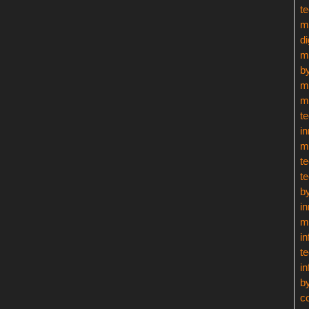
t
m
d
m
b
m
m
t
i
m
t
t
b
i
m
i
t
i
b
c