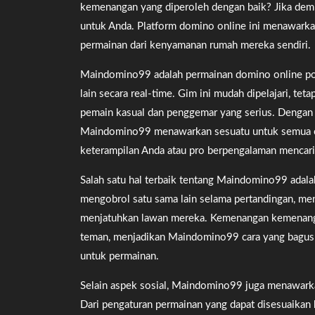
kemenangan yang diperoleh dengan baik? Jika de
untuk Anda. Platform domino online ini menawar
permainan dari kenyamanan rumah mereka sendiri.
Maindomino99 adalah permainan domino online po
lain secara real-time. Gim ini mudah dipelajari, tet
pemain kasual dan penggemar yang serius. Dengan 
Maindomino99 menawarkan sesuatu untuk semua or
keterampilan Anda atau pro berpengalaman mencari
Salah satu hal terbaik tentang Maindomino99 adala
mengobrol satu sama lain selama pertandingan, me
menjatuhkan lawan mereka. Kemenangan kemenanga
teman, menjadikan Maindomino99 cara yang bagus u
untuk permainan.
Selain aspek sosial, Maindomino99 juga menawark
Dari pengaturan permainan yang dapat disesuaikan h