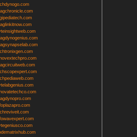
echdynogo.com
agchronicle.com
igipediatech.com
aglinkitnow.com
yteinsightweb.com
agdynogenius.com
agsynapselab.com
echtronixgen.com
nnovextechpro.com
agcircuitweb.com
echscopexpert.com
echpediaweb.com
ytelabgenius.com
nnovatetechco.com
agdynopro.com
nfoplazapro.com
echreviveit.com
nfowavexpert.com
ytegeniusco.com
odematrixhub.com