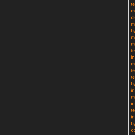
t
m
d
m
b
m
m
t
i
m
t
t
b
i
m
i
t
i
b
c