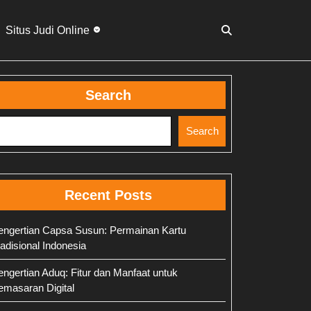
Situs Judi Online
Search
Search
Recent Posts
engertian Capsa Susun: Permainan Kartu
radisional Indonesia
engertian Aduq: Fitur dan Manfaat untuk
emasaran Digital