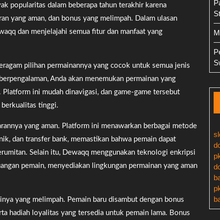
P
ak popularitas dalam beberapa tahun terakhir karena
St
an yang aman, dan bonus yang melimpah. Dalam ulasan
aqq dan menjelajahi semua fitur dan manfaat yang
M
P
S
eragam pilihan permainannya yang cocok untuk semua jenis
i berpengalaman, Anda akan menemukan permainan yang
. Platform ini mudah dinavigasi, dan game-game tersebut
berkualitas tinggi.
arannya yang aman. Platform ini menawarkan berbagai metode
s
nik, dan transfer bank, memastikan bahwa pemain dapat
d
rumitan. Selain itu, Dewaqq menggunakan teknologi enkripsi
p
euangan pemain, menyediakan lingkungan permainan yang aman
d
b
p
b
sinya yang melimpah. Pemain baru disambut dengan bonus
rta hadiah loyalitas yang tersedia untuk pemain lama. Bonus