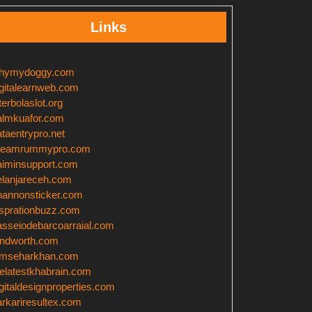
Links
hymydoggy.com
igitalearnweb.com
terbolaslot.org
almkuafor.com
ataentrypro.net
reamrummypro.com
aiminsupport.com
elanjareceh.com
hannonsticker.com
nsprationbuzz.com
asseiodebarcoarraial.com
ondworth.com
amseharkhan.com
helatestkhabrain.com
igitaldesignproperties.com
arkariresultex.com