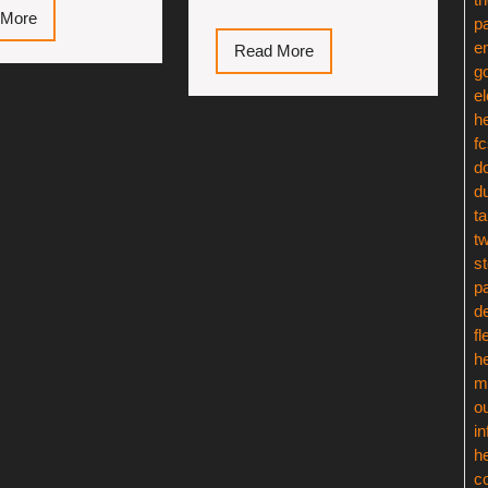
Read
 More
p
More
e
Read
Read More
g
More
e
h
f
d
d
t
t
s
p
d
f
h
m
o
i
h
c