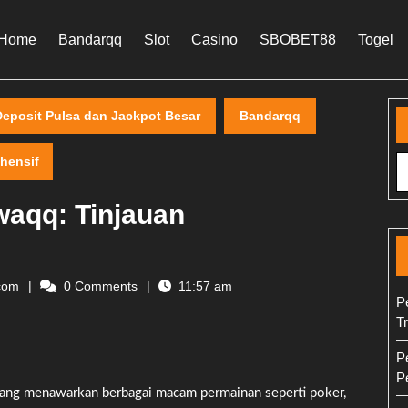
Home
Bandarqq
Slot
Casino
SBOBET88
Togel
 Deposit Pulsa dan Jackpot Besar
Bandarqq
hensif
aqq: Tinjauan
admin@twitter-
.com
0 Comments
11:57 am
P
trend-
T
blog.com
P
P
yang menawarkan berbagai macam permainan seperti poker,