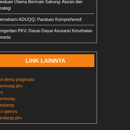
anduan Utama Bermain Sakong: Aturan dan
rategi
emahami ADUQQ: Panduan Komprehensif
engertian PKV: Dasar-Dasar Asuransi Kesehatan
wasta
LINK LAINNYA
lot demo pragmatic
ominoqq pkv
kv
ominoqq
andarqq
kv games
andarqq pkv