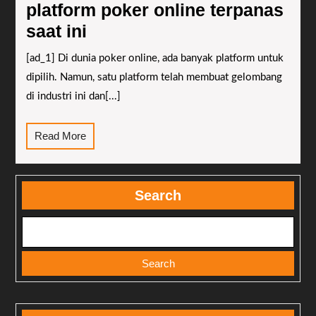
platform poker online terpanas
saat ini
[ad_1] Di dunia poker online, ada banyak platform untuk
dipilih. Namun, satu platform telah membuat gelombang
di industri ini dan[...]
Read
Read More
More
Search
Search