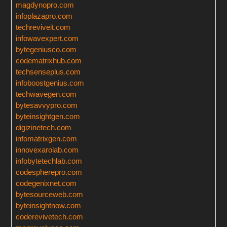
magdynopro.com
infoplazapro.com
techreviveit.com
infowavexpert.com
bytegeniusco.com
codematrixhub.com
techsenseplus.com
infoboostgenius.com
techwavegen.com
bytesavvypro.com
byteinsightgen.com
digizinetech.com
infomatrixgen.com
innovexarolab.com
infobytetechlab.com
codespherepro.com
codegenixnet.com
bytesourceweb.com
byteinsightnow.com
coderevivetech.com