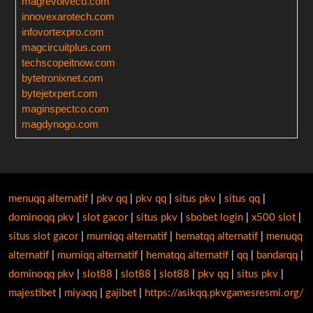
magrevolveco.com
innovexarotech.com
infovortexpro.com
magcircuitplus.com
techscopeitnow.com
bytetronixnet.com
bytejetxpert.com
maginspectco.com
magdynogo.com
menuqq alternatif
|
pkv qq
|
pkv qq
|
situs pkv
|
situs qq
|
dominoqq pkv
|
slot gacor
|
situs pkv
|
sbobet login
|
x500 slot
|
situs slot gacor
|
murniqq alternatif
|
hematqq alternatif
|
menuqq
alternatif
|
murniqq alternatif
|
hematqq alternatif
|
qq
|
bandarqq
|
dominoqq pkv
|
slot88
|
slot88
|
slot88
|
pkv qq
|
situs pkv
|
majestibet
|
miyaqq
|
gajibet
|
https://asikqq.pkvgamesresmi.org/