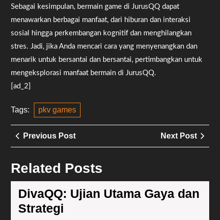
Sebagai kesimpulan, bermain game di JurusQQ dapat
menawarkan berbagai manfaat, dari hiburan dan interaksi
sosial hingga perkembangan kognitif dan menghilangkan
stres. Jadi, jika Anda mencari cara yang menyenangkan dan
menarik untuk bersantai dan bersantai, pertimbangkan untuk
mengeksplorasi manfaat bermain di JurusQQ.
[ad_2]
Tags:
pkv games
Post
Previous
Next
Previous Post
Next Post
navigation
Post
Post
Related Posts
DivaQQ: Ujian Utama Gaya dan
Strategi