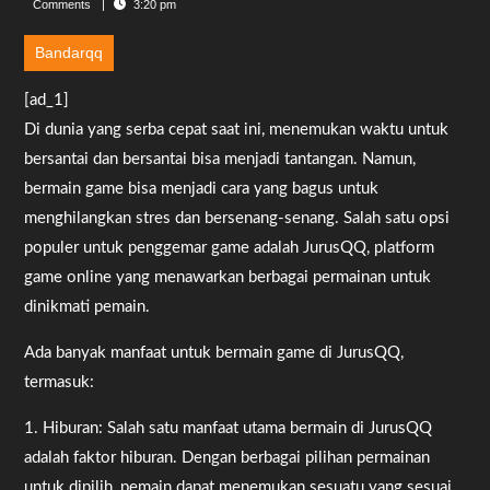
trend-
Comments
3:20 pm
blog.com
Bandarqq
[ad_1]
Di dunia yang serba cepat saat ini, menemukan waktu untuk
bersantai dan bersantai bisa menjadi tantangan. Namun,
bermain game bisa menjadi cara yang bagus untuk
menghilangkan stres dan bersenang-senang. Salah satu opsi
populer untuk penggemar game adalah JurusQQ, platform
game online yang menawarkan berbagai permainan untuk
dinikmati pemain.
Ada banyak manfaat untuk bermain game di JurusQQ,
termasuk:
1. Hiburan: Salah satu manfaat utama bermain di JurusQQ
adalah faktor hiburan. Dengan berbagai pilihan permainan
untuk dipilih, pemain dapat menemukan sesuatu yang sesuai