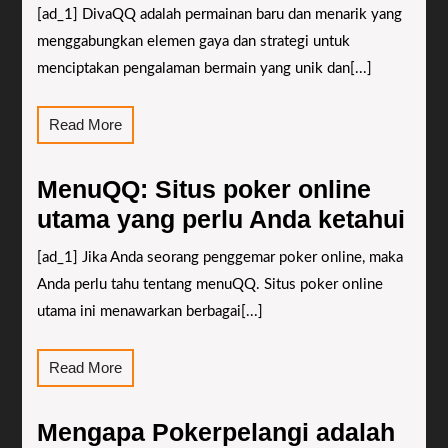
[ad_1] DivaQQ adalah permainan baru dan menarik yang
menggabungkan elemen gaya dan strategi untuk
menciptakan pengalaman bermain yang unik dan[...]
Read
Read More
More
MenuQQ: Situs poker online
utama yang perlu Anda ketahui
[ad_1] Jika Anda seorang penggemar poker online, maka
Anda perlu tahu tentang menuQQ. Situs poker online
utama ini menawarkan berbagai[...]
Read
Read More
More
Mengapa Pokerpelangi adalah