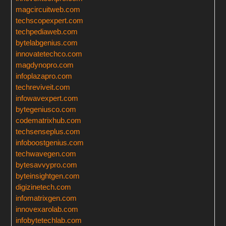
magcircuitweb.com
techscopexpert.com
techpediaweb.com
bytelabgenius.com
innovatetechco.com
magdynopro.com
infoplazapro.com
techreviveit.com
infowavexpert.com
bytegeniusco.com
codematrixhub.com
techsenseplus.com
infoboostgenius.com
techwavegen.com
bytesavvypro.com
byteinsightgen.com
digizinetech.com
infomatrixgen.com
innovexarolab.com
infobytetechlab.com