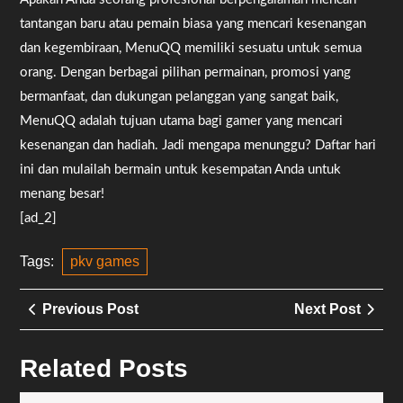
tantangan baru atau pemain biasa yang mencari kesenangan
dan kegembiraan, MenuQQ memiliki sesuatu untuk semua
orang. Dengan berbagai pilihan permainan, promosi yang
bermanfaat, dan dukungan pelanggan yang sangat baik,
MenuQQ adalah tujuan utama bagi gamer yang mencari
kesenangan dan hadiah. Jadi mengapa menunggu? Daftar hari
ini dan mulailah bermain untuk kesempatan Anda untuk
menang besar!
[ad_2]
Tags:
pkv games
Post
Previous
Next
Previous Post
Next Post
navigation
Post
Post
Related Posts