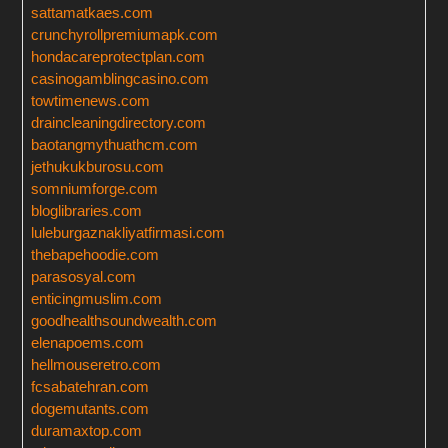
sattamatkaes.com
crunchyrollpremiumapk.com
hondacareprotectplan.com
casinogamblingcasino.com
towtimenews.com
draincleaningdirectory.com
baotangmythuathcm.com
jethukukburosu.com
somniumforge.com
bloglibraries.com
luleburgaznakliyatfirmasi.com
thebapehoodie.com
parasosyal.com
enticingmuslim.com
goodhealthsoundwealth.com
elenapoems.com
hellmouseretro.com
fcsabatehran.com
dogemutants.com
duramaxtop.com