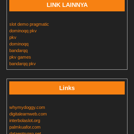
LINK LAINNYA
slot demo pragmatic
dominoqq pkv
pkv
dominoqq
bandarqq
pkv games
bandarqq pkv
Links
whymydoggy.com
digitalearnweb.com
interbolaslot.org
palmkuafor.com
dataentrypro.net