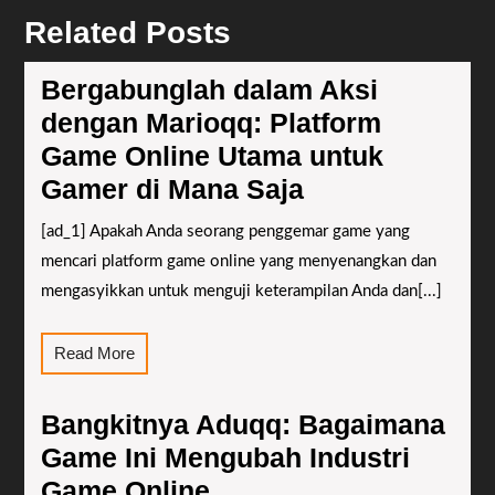
Related Posts
Bergabunglah dalam Aksi
dengan Marioqq: Platform
Game Online Utama untuk
Gamer di Mana Saja
[ad_1] Apakah Anda seorang penggemar game yang
mencari platform game online yang menyenangkan dan
mengasyikkan untuk menguji keterampilan Anda dan[...]
Read
Read More
More
Bangkitnya Aduqq: Bagaimana
Game Ini Mengubah Industri
Game Online