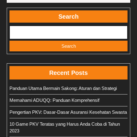
Search
Search
Recent Posts
Panduan Utama Bermain Sakong: Aturan dan Strategi
Memahami ADUQQ: Panduan Komprehensif
Pengertian PKV: Dasar-Dasar Asuransi Kesehatan Swasta
10 Game PKV Teratas yang Harus Anda Coba di Tahun
2023