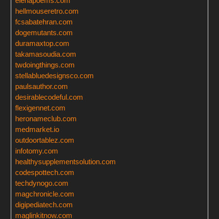
elenapoems.com
hellmouseretro.com
fcsabatehran.com
dogemutants.com
duramaxtop.com
takamasoudia.com
twdoingthings.com
stellabluedesignsco.com
paulsauthor.com
desirablecodeful.com
flexigennet.com
heronameclub.com
medmarket.io
outdoortablez.com
infotomy.com
healthysupplementsolution.com
codespottech.com
techdynogo.com
magchronicle.com
digipediatech.com
maglinkitnow.com