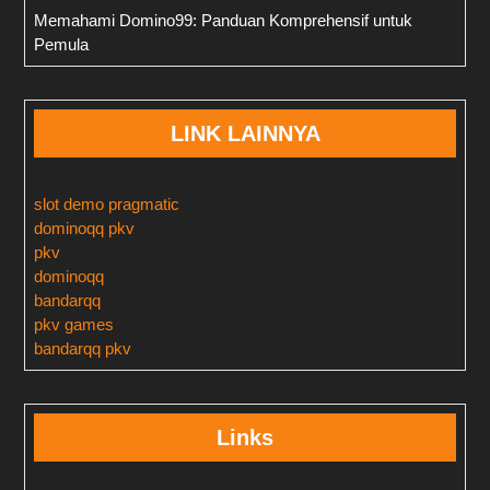
Memahami Domino99: Panduan Komprehensif untuk
Pemula
LINK LAINNYA
slot demo pragmatic
dominoqq pkv
pkv
dominoqq
bandarqq
pkv games
bandarqq pkv
Links