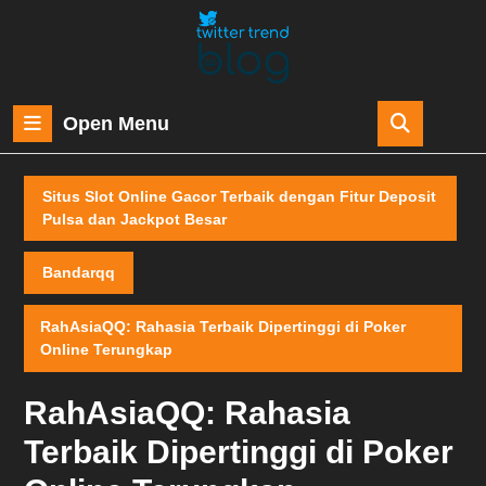
Skip
to
content
Skip
to
Open
Open Menu
content
Menu
Situs Slot Online Gacor Terbaik dengan Fitur Deposit
Pulsa dan Jackpot Besar
Bandarqq
RahAsiaQQ: Rahasia Terbaik Dipertinggi di Poker
Online Terungkap
RahAsiaQQ: Rahasia
Terbaik Dipertinggi di Poker