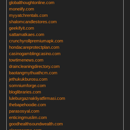
globalthoughtonline.com
moneiify.com
myyatchrentals.com
shalomcandlestores.com
geekifyit.com
sattamatkaes.com
crunchyrollpremiumapk.com
hondacareprotectplan.com
casinogamblingcasino.com
towtimenews.com
draincleaningdirectory.com
baotangmythuathcm.com
jethukukburosu.com
somniumforge.com
bloglibraries.com
luleburgaznakliyatfirmasi.com
thebapehoodie.com
parasosyal.com
enticingmuslim.com
goodhealthsoundwealth.com