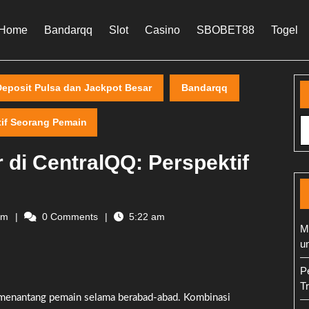
Home
Bandarqq
Slot
Casino
SBOBET88
Togel
 Deposit Pulsa dan Jackpot Besar
Bandarqq
tif Seorang Pemain
di CentralQQ: Perspektif
admin@twitter-
om
0 Comments
5:22 am
M
trend-
u
blog.com
P
T
 menantang pemain selama berabad-abad. Kombinasi