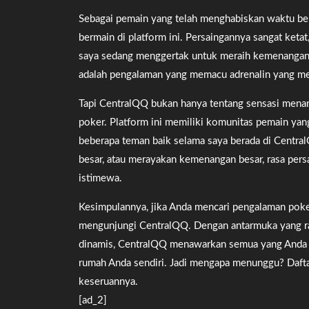
Sebagai pemain yang telah menghabiskan waktu be
bermain di platform ini. Persaingannya sangat ketat
saya sedang menggertak untuk meraih kemenangan 
adalah pengalaman yang memacu adrenalin yang mem
Tapi CentralQQ bukan hanya tentang sensasi menan
poker. Platform ini memiliki komunitas pemain yang
beberapa teman baik selama saya berada di CentralQ
besar, atau merayakan kemenangan besar, rasa pers
istimewa.
Kesimpulannya, jika Anda mencari pengalaman pok
mengunjungi CentralQQ. Dengan antarmuka yang ra
dinamis, CentralQQ menawarkan semua yang Anda 
rumah Anda sendiri. Jadi mengapa menunggu? Daftar
keseruannya.
[ad_2]