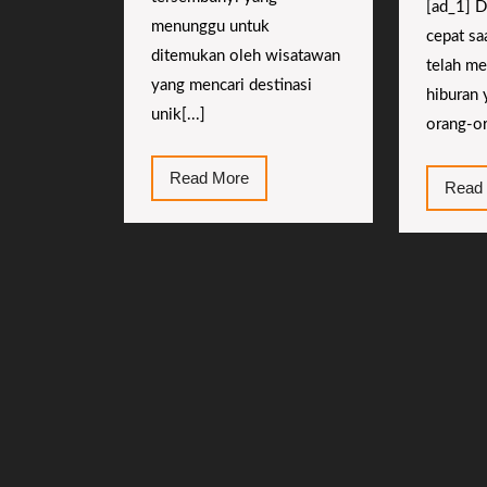
[ad_1] D
menunggu untuk
cepat sa
ditemukan oleh wisatawan
telah me
yang mencari destinasi
hiburan 
unik[...]
orang-or
Read
Read More
Read
More