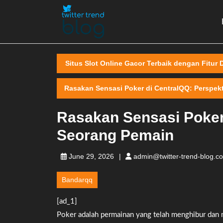
Skip
to
content
Skip
to
content
Situs Slot Online Gacor Terbaik dengan Fitur
Rasakan Sensasi Poker di CentralQQ: Perspek
Rasakan Sensasi Poker 
Seorang Pemain
June 29, 2026
admin@twitter-trend-blog.c
Bandarqq
[ad_1]
Poker adalah permainan yang telah menghibur dan