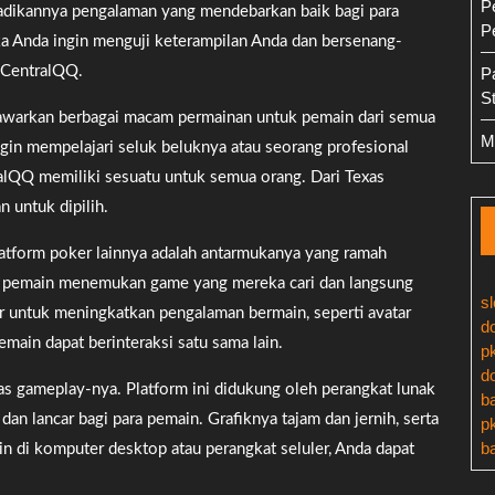
P
jadikannya pengalaman yang mendebarkan baik bagi para
P
a Anda ingin menguji keterampilan Anda dan bersenang-
 CentralQQ.
P
St
awarkan berbagai macam permainan untuk pemain dari semua
M
ngin mempelajari seluk beluknya atau seorang profesional
alQQ memiliki sesuatu untuk semua orang. Dari Texas
 untuk dipilih.
atform poker lainnya adalah antarmukanya yang ramah
n pemain menemukan game yang mereka cari dan langsung
s
ur untuk meningkatkan pengalaman bermain, seperti avatar
d
main dapat berinteraksi satu sama lain.
p
d
 gameplay-nya. Platform ini didukung oleh perangkat lunak
b
n lancar bagi para pemain. Grafiknya tajam dan jernih, serta
p
b
n di komputer desktop atau perangkat seluler, Anda dapat