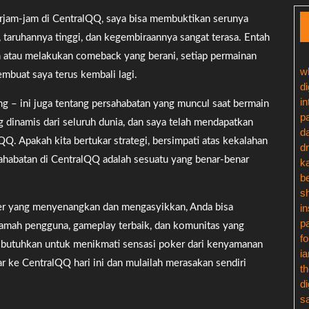
rjam-jam di CentralQQ, saya bisa membuktikan serunya
, taruhannya tinggi, dan kegembiraannya sangat terasa. Entah
atau melakukan comeback yang berani, setiap permainan
w
buat saya terus kembali lagi.
d
in
g – ini juga tentang persahabatan yang muncul saat bermain
p
 dinamis dari seluruh dunia, dan saya telah mendapatkan
d
Q. Apakah kita bertukar strategi, bersimpati atas kekalahan
d
ahabatan di CentralQQ adalah sesuatu yang benar-benar
k
b
s
er yang menyenangkan dan mengasyikkan, Anda bisa
i
p
mah pengguna, gameplay terbaik, dan komunitas yang
f
butuhkan untuk menikmati sensasi poker dari kenyamanan
i
 ke CentralQQ hari ini dan mulailah merasakan sendiri
t
d
s