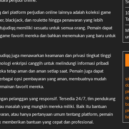
tara penjudi online.
S
dari platform perjudian online lainnya adalah koleksi game
1
T
er, blackjack, dan roulette hingga penawaran yang lebih
Ratujudiqq memiliki sesuatu untuk semua orang. Pemain dapat
M
game favorit mereka dan bahkan menemukan yang baru untuk
u
udiqq juga menawarkan keamanan dan privasi tingkat tinggi
logi enkripsi canggih untuk melindungi informasi pribadi
a tetap aman dan aman setiap saat. Pemain juga dapat
s
erbagai opsi pembayaran yang aman, membuatnya mudah
d
mainan favorit mereka.
p
d
kungan pelanggan yang responsif. Tersedia 24/7, tim pendukung
b
au masalah yang mungkin mereka miliki. Baik itu bantuan
p
aran, atau hanya pertanyaan umum tentang platform, pemain
b
 memberikan bantuan yang cepat dan profesional.