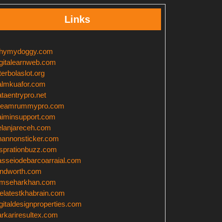
Links
hymydoggy.com
igitalearnweb.com
terbolaslot.org
almkuafor.com
ataentrypro.net
reamrummypro.com
aiminsupport.com
elanjareceh.com
hannonsticker.com
nsprationbuzz.com
asseiodebarcoarraial.com
ondworth.com
amseharkhan.com
helatestkhabrain.com
igitaldesignproperties.com
arkariresultex.com