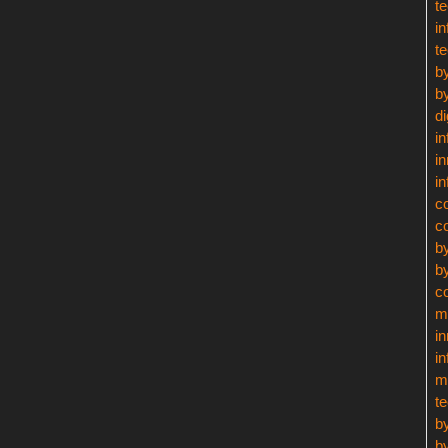
t
i
t
b
b
d
i
i
i
c
c
b
b
c
m
i
i
m
t
b
b