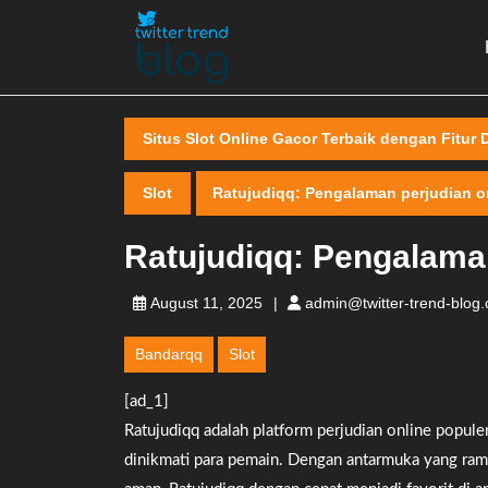
Skip
to
content
Skip
to
content
Situs Slot Online Gacor Terbaik dengan Fitur
Slot
Ratujudiqq: Pengalaman perjudian on
Ratujudiqq: Pengalaman
August 11, 2025
admin@twitter-trend-blog
Bandarqq
Slot
[ad_1]
Ratujudiqq adalah platform perjudian online popu
dinikmati para pemain. Dengan antarmuka yang ram