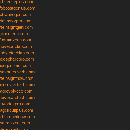
echsenseplus.com
nfoboostgenius.com
echwavegen.com
ytesavvypro.com
yteinsightgen.com
igizinetech.com
nfomatrixgen.com
nnovexarolab.com
nfobytetechlab.com
odespherepro.com
odegenixnet.com
ytesourceweb.com
yteinsightnow.com
oderevivetech.com
agrevolveco.com
nnovexarotech.com
nfovortexpro.com
agcircuitplus.com
echscopeitnow.com
ytetronixnet.com
ytejetxpert.com