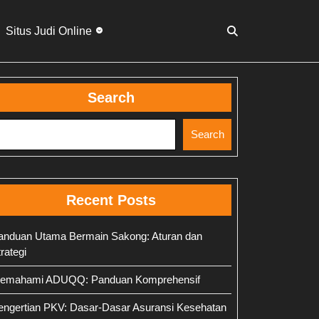
Situs Judi Online
Search
Search
Recent Posts
anduan Utama Bermain Sakong: Aturan dan
rategi
emahami ADUQQ: Panduan Komprehensif
engertian PKV: Dasar-Dasar Asuransi Kesehatan