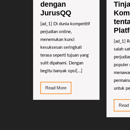
dengan
Tinj
JurusQQ
Komp
tent
[ad_1] Di dunia kompetitif
Plat
perjudian online,
menemukan kunci
[ad_1] 
kesuksesan seringkali
salah sa
terasa seperti tujuan yang
perjudia
sulit dipahami. Dengan
populer 
begitu banyak opsi[...]
menawar
permain
Read
Read More
untuk pe
More
Read