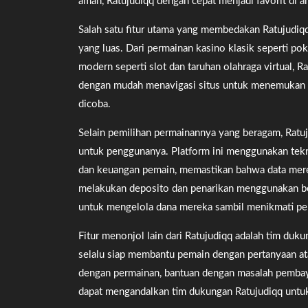
aman, Ratujudiqq dengan cepat menjadi favorit di an
Salah satu fitur utama yang membedakan Ratujudiqq 
yang luas. Dari permainan kasino klasik seperti pok
modern seperti slot dan taruhan olahraga virtual, 
dengan mudah menavigasi situs untuk menemukan 
dicoba.
Selain pemilihan permainannya yang beragam, Ratuj
untuk penggunanya. Platform ini menggunakan tekno
dan keuangan pemain, memastikan bahwa data merek
melakukan deposito dan penarikan menggunakan b
untuk mengelola dana mereka sambil menikmati per
Fitur menonjol lain dari Ratujudiqq adalah tim du
selalu siap membantu pemain dengan pertanyaan at
dengan permainan, bantuan dengan masalah pembay
dapat mengandalkan tim dukungan Ratujudiqq untuk