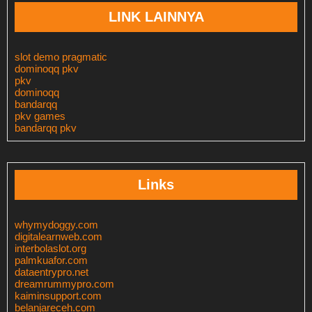
LINK LAINNYA
slot demo pragmatic
dominoqq pkv
pkv
dominoqq
bandarqq
pkv games
bandarqq pkv
Links
whymydoggy.com
digitalearnweb.com
interbolaslot.org
palmkuafor.com
dataentrypro.net
dreamrummypro.com
kaiminsupport.com
belanjareceh.com