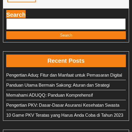
More
Search
Search
Recent Posts
Pengertian Aduq: Fitur dan Manfaat untuk Pemasaran Digital
Panduan Utama Bermain Sakong: Aturan dan Strategi
Memahami ADUQQ: Panduan Komprehensif
Pengertian PKV: Dasar-Dasar Asuransi Kesehatan Swasta
10 Game PKV Teratas yang Harus Anda Coba di Tahun 2023