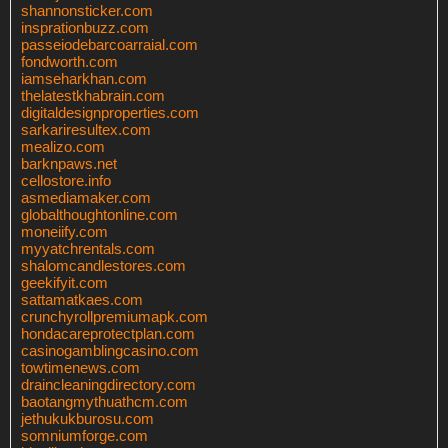
shannonsticker.com
insprationbuzz.com
passeiodebarcoarraial.com
fondworth.com
iamseharkhan.com
thelatestkhabrain.com
digitaldesignproperties.com
sarkariresultex.com
mealizo.com
barknpaws.net
cellostore.info
asmediamaker.com
globalthoughtonline.com
moneiify.com
myyatchrentals.com
shalomcandlestores.com
geekifyit.com
sattamatkaes.com
crunchyrollpremiumapk.com
hondacareprotectplan.com
casinogamblingcasino.com
towtimenews.com
draincleaningdirectory.com
baotangmythuathcm.com
jethukukburosu.com
somniumforge.com