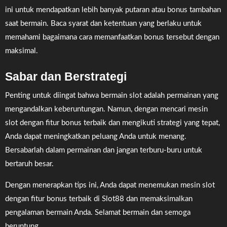
ini untuk mendapatkan lebih banyak putaran atau bonus tambahan
saat bermain. Baca syarat dan ketentuan yang berlaku untuk
memahami bagaimana cara memanfaatkan bonus tersebut dengan
maksimal.
Sabar dan Berstrategi
Penting untuk diingat bahwa bermain slot adalah permainan yang
mengandalkan keberuntungan. Namun, dengan mencari mesin
slot dengan fitur bonus terbaik dan mengikuti strategi yang tepat,
Anda dapat meningkatkan peluang Anda untuk menang.
Bersabarlah dalam permainan dan jangan terburu-buru untuk
bertaruh besar.
Dengan menerapkan tips ini, Anda dapat menemukan mesin slot
dengan fitur bonus terbaik di Slot88 dan memaksimalkan
pengalaman bermain Anda. Selamat bermain dan semoga
beruntung.