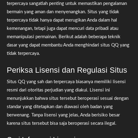
terpercaya sangatlah penting untuk memastikan pengalaman
bermain yang aman dan menyenangkan. Situs yang tidak
terpercaya tidak hanya dapat merugikan Anda dalam hal
kemenangan, tetapi juga dapat mencuri data pribadi atau
memanipulasi permainan. Berikut adalah beberapa teknik
dasar yang dapat membantu Anda menghindari situs QQ yang
tidak terpercaya.
Periksa Lisensi dan Regulasi Situs
Situs QQ yang sah dan terpercaya biasanya memiliki lisensi
resmi dari otoritas perjudian yang diakui. Lisensi ini
menunjukkan bahwa situs tersebut beroperasi sesuai dengan
standar yang ditetapkan dan diawasi oleh badan yang
berwenang. Tanpa lisensi yang jelas, Anda berisiko besar
karena situs tersebut bisa saja beroperasi secara ilegal.