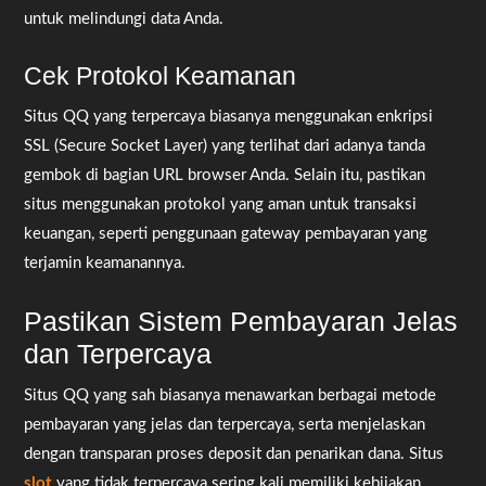
untuk melindungi data Anda.
Cek Protokol Keamanan
Situs QQ yang terpercaya biasanya menggunakan enkripsi
SSL (Secure Socket Layer) yang terlihat dari adanya tanda
gembok di bagian URL browser Anda. Selain itu, pastikan
situs menggunakan protokol yang aman untuk transaksi
keuangan, seperti penggunaan gateway pembayaran yang
terjamin keamanannya.
Pastikan Sistem Pembayaran Jelas
dan Terpercaya
Situs QQ yang sah biasanya menawarkan berbagai metode
pembayaran yang jelas dan terpercaya, serta menjelaskan
dengan transparan proses deposit dan penarikan dana. Situs
slot
yang tidak terpercaya sering kali memiliki kebijakan