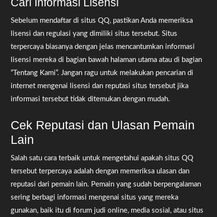
Cari Informasi Lisensi
Sebelum mendaftar di situs QQ, pastikan Anda memeriksa
lisensi dan regulasi yang dimiliki situs tersebut. Situs
terpercaya biasanya dengan jelas mencantumkan informasi
lisensi mereka di bagian bawah halaman utama atau di bagian
“Tentang Kami”. Jangan ragu untuk melakukan pencarian di
internet mengenai lisensi dan reputasi situs tersebut jika
informasi tersebut tidak ditemukan dengan mudah.
Cek Reputasi dan Ulasan Pemain
Lain
Salah satu cara terbaik untuk mengetahui apakah situs QQ
tersebut terpercaya adalah dengan memeriksa ulasan dan
reputasi dari pemain lain. Pemain yang sudah berpengalaman
sering berbagi informasi mengenai situs yang mereka
gunakan, baik itu di forum judi online, media sosial, atau situs