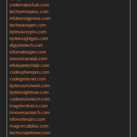
codematrixhub.com
techsenseplus.com
infoboostgenius.com
techwavegen.com
bytesavvypro.com
byteinsightgen.com
digizinetech.com
infomatrixgen.com
innovexarolab.com
infobytetechlab.com
codespherepro.com
codegenixnet.com
bytesourceweb.com
byteinsightnow.com
coderevivetech.com
magrevolveco.com
innovexarotech.com
infovortexpro.com
magcircuitplus.com
techscopeitnow.com