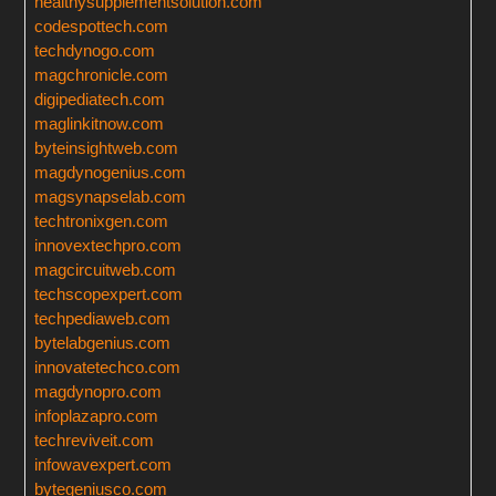
healthysupplementsolution.com
codespottech.com
techdynogo.com
magchronicle.com
digipediatech.com
maglinkitnow.com
byteinsightweb.com
magdynogenius.com
magsynapselab.com
techtronixgen.com
innovextechpro.com
magcircuitweb.com
techscopexpert.com
techpediaweb.com
bytelabgenius.com
innovatetechco.com
magdynopro.com
infoplazapro.com
techreviveit.com
infowavexpert.com
bytegeniusco.com