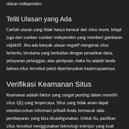
ulasan independen.
Teliti Ulasan yang Ada
Carilah ulasan yang tidak hanya berasal dari situs resmi, tetapi
juga dari sumber-sumber independen yang memberi gambaran
objektif. Jika ada banyak ulasan negatif mengenai situs
tertentu, terutama yang berkaitan dengan penarikan dana,
pelayanan pelanggan, atau penipuan, maka itu adalah tanda
bahwa situs tersebut patut dipertanyakan kepercayaannya.
Verifikasi Keamanan Situs
Keamanan adalah faktor yang sangat penting dalam memilih
situs QQ yang terpercaya. Situs yang tidak aman dapat
membocorkan informasi pribadi Anda, termasuk data
pembayaran, yang bisa disalahgunakan. Untuk itu, pastikan
situs tersebut menggunakan teknologi enkripsi yang kuat