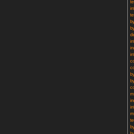
t
i
t
b
b
d
i
i
i
c
c
b
b
c
m
i
i
m
t
b
b