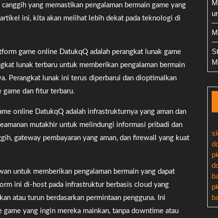
M
gi canggih yang memastikan pengalaman bermain game yang
u
ikel ini, kita akan melihat lebih dekat pada teknologi di
M
S
atform game online DatukqQ adalah perangkat lunak game
M
ngkat lunak terbaru untuk memberikan pengalaman bermain
. Perangkat lunak ini terus diperbarui dan dioptimalkan
game dan fitur terbaru.
ame online DatukqQ adalah infrastrukturnya yang aman dan
keamanan mutakhir untuk melindungi informasi pribadi dan
s
ggih, gateway pembayaran yang aman, dan firewall yang kuat
d
p
d
wan untuk memberikan pengalaman bermain yang dapat
b
rm ini di-host pada infrastruktur berbasis cloud yang
p
b
 atau turun berdasarkan permintaan pengguna. Ini
e game yang ingin mereka mainkan, tanpa downtime atau