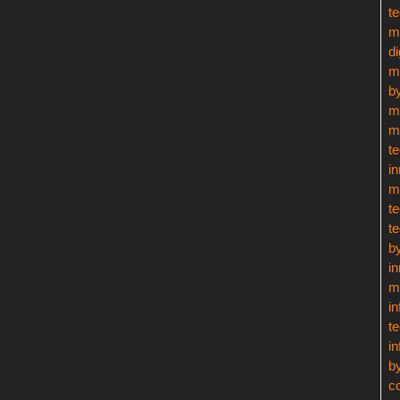
t
m
d
m
b
m
m
t
i
m
t
t
b
i
m
i
t
i
b
c