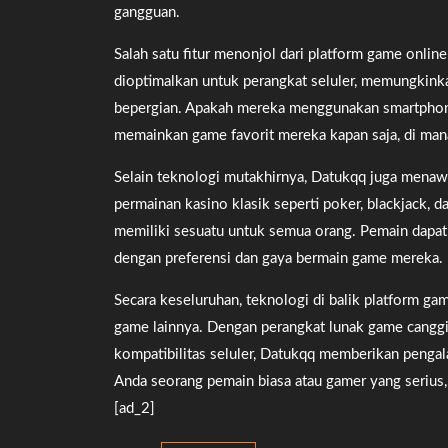
gangguan.
Salah satu fitur menonjol dari platform game online
dioptimalkan untuk perangkat seluler, memungkink
bepergian. Apakah mereka menggunakan smartphone
memainkan game favorit mereka kapan saja, di mana
Selain teknologi mutakhirnya, Datukqq juga mena
permainan kasino klasik seperti poker, blackjack, da
memiliki sesuatu untuk semua orang. Pemain dapat
dengan preferensi dan gaya bermain game mereka.
Secara keseluruhan, teknologi di balik platform 
game lainnya. Dengan perangkat lunak game canggi
kompatibilitas seluler, Datukqq memberikan penga
Anda seorang pemain biasa atau gamer yang serius
[ad_2]