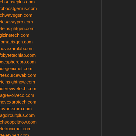
echsenseplus.com
nfoboostgenius.com
echwavegen.com
ytesavvypro.com
yteinsightgen.com
igizinetech.com
nfomatrixgen.com
nnovexarolab.com
nfobytetechlab.com
odespherepro.com
odegenixnet.com
ytesourceweb.com
yteinsightnow.com
oderevivetech.com
agrevolveco.com
nnovexarotech.com
nfovortexpro.com
agcircuitplus.com
echscopeitnow.com
ytetronixnet.com
ytejetxpert.com