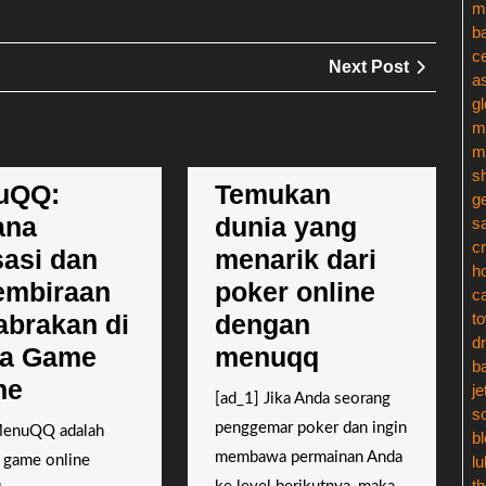
m
b
ce
Next
Next Post
a
Post
g
m
m
s
uQQ:
Temukan
g
ana
dunia yang
s
c
asi dan
menarik dari
h
embiraan
poker online
c
abrakan di
dengan
t
d
ia Game
menuqq
b
ne
j
[ad_1] Jika Anda seorang
s
penggemar poker dan ingin
MenuQQ adalah
b
membawa permainan Anda
 game online
l
t